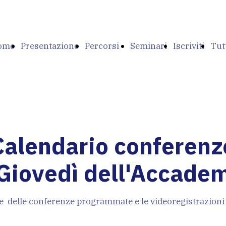
ome
Presentazione
Percorsi
Seminari
Iscriviti
Tut
ge
Formativi
i
Calendario conferenz
I Giovedì dell'Accadem
cor
te delle conferenze programmate e le videoregistrazioni 