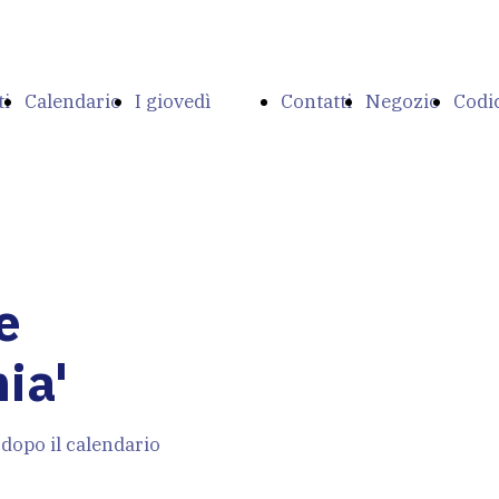
ti
Calendario
I giovedì
Contatti
Negozio
Codi
corsi
dell'Accademia
deon
e
ia'
si
dopo il calendario