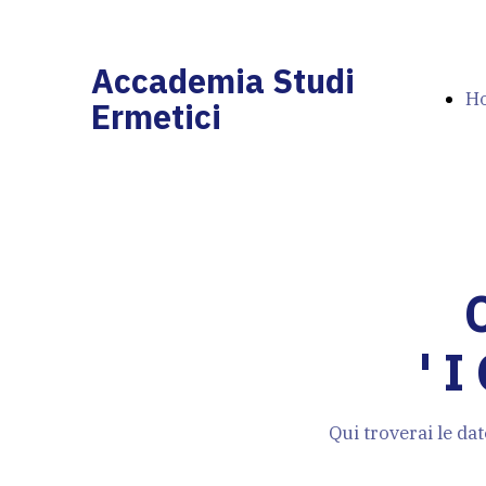
Accademia Studi
H
Ermetici
Pa
' 
Qui troverai le da